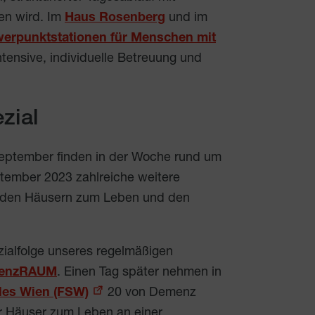
en wird. Im
Haus Rosenberg
und im
erpunktstationen für Menschen mit
intensive, individuelle Betreuung und
zial
September finden in der Woche rund um
tember 2023 zahlreiche weitere
in den Häusern zum Leben und den
ialfolge unseres regelmäßigen
enzRAUM
. Einen Tag später nehmen in
les Wien (FSW)
20 von Demenz
r Häuser zum Leben an einer