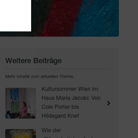
Weitere Beiträge
Mehr Inhalte zum aktuellen Thema.
Kultursommer Wien im
Haus Maria Jacobi: Von
Cole Porter bis
Hildegard Knef
Wie der