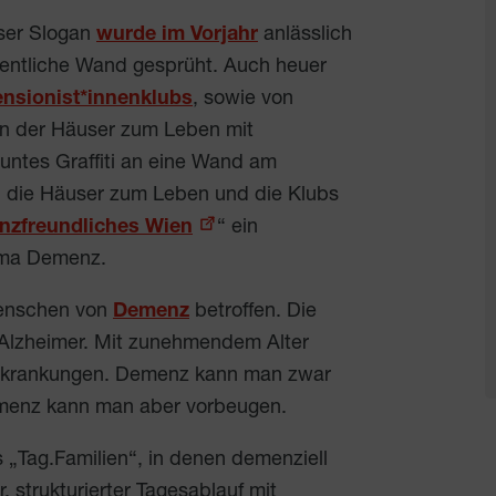
eser Slogan
wurde im Vorjahr
anlässlich
fentliche Wand gesprüht. Auch heuer
nsionist*innenklubs
, sowie von
n der Häuser zum Leben mit
buntes Graffiti an eine Wand am
 die Häuser zum Leben und die Klubs
zfreundliches Wien
“ ein
hema Demenz.
Menschen von
Demenz
betroffen. Die
Alzheimer. Mit zunehmendem Alter
 Erkrankungen. Demenz kann man zwar
Demenz kann man aber vorbeugen.
 „Tag.Familien“, in denen demenziell
, strukturierter Tagesablauf mit