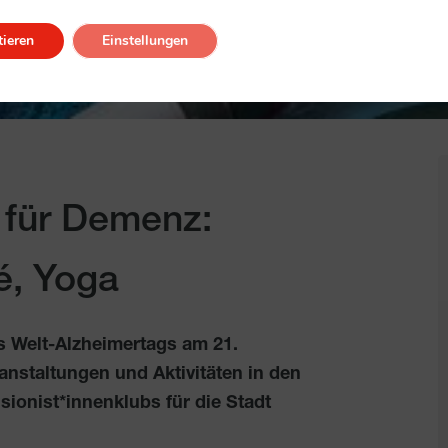
ieren
Einstellungen
 für Demenz:
fé, Yoga
s Welt-Alzheimertags am 21.
anstaltungen und Aktivitäten in den
onist*innenklubs für die Stadt