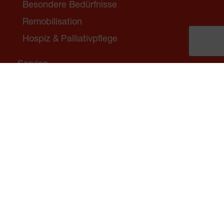
Besondere Bedürfnisse
Remobilisation
Hospiz & Palliativpflege
Service
Mein Weg ins Wunschhaus
Finanzierung und Tarife
Ombudsstelle OSKA
Fragen & Antworten
Unsere Häuser
Veranstaltungen