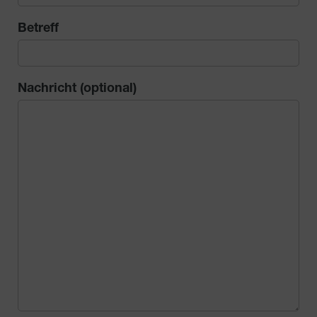
field
Betreff
empty.
Nachricht (optional)