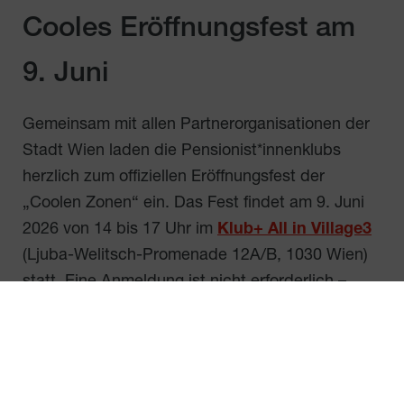
Cooles Eröffnungsfest am
9. Juni
Gemeinsam mit allen Partnerorganisationen der
Stadt Wien laden die Pensionist*innenklubs
herzlich zum offiziellen Eröffnungsfest der
„Coolen Zonen“ ein. Das Fest findet am 9. Juni
2026 von 14 bis 17 Uhr im
Klub+ All in Village3
(Ljuba-Welitsch-Promenade 12A/B, 1030 Wien)
statt. Eine Anmeldung ist nicht erforderlich –
einfach vorbeikommen und gemeinsam einen
kühlen Nachmittag genießen!