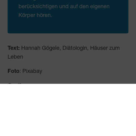
berücksichtigen und auf den eigenen
Körper hören.
Text:
Hannah Gögele, Diätologin, Häuser zum
Leben
Foto
: Pixabay
Quellen:
Ernährung bei starker Hitze: So bleibt der
Körper kühl und leistungsfähig » Verband der
Ernährungswissenschaften Österreichs
So schützen Sie sich vor der Hitze | WiG