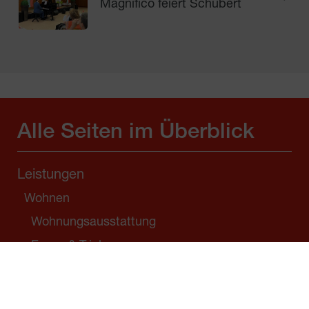
Magnifico feiert Schubert
Alle Seiten im Überblick
Leistungen
Wohnen
Wohnungsausstattung
Essen & Trinken
Freizeitangebote
Angehörigen Wohnen