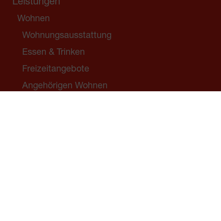
Leistungen
Wohnen
Wohnungsausstattung
Essen & Trinken
Freizeitangebote
Angehörigen Wohnen
Bewohner*innen-Service
Junges Wohnen
Flüchtlingshilfe
Gepflegt Betreut
Betreutes Wohnen
Stationäre Pflege
Demenz