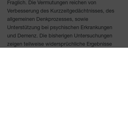
Fraglich. Die Vermutungen reichen von
Verbesserung des Kurzzeitgedächtnisses, des
allgemeinen Denkprozesses, sowie
Unterstützung bei psychischen Erkrankungen
und Demenz. Die bisherigen Untersuchungen
zeigen teilweise widersprüchliche Ergebnisse
und sind daher zu wenig aussagekräftig.
Zusammenfassend kann
man sagen:
Wird eine Steigerung der Kraftleistung
angestrebt, ist Kreatin in der richtigen
Dosierung ein sinnvolles Supplement.