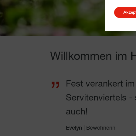
Akzept
Willkommen im
Fest verankert i
Servitenviertels 
auch!
Evelyn |
Bewohnerin