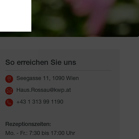
So erreichen Sie uns
Seegasse 11, 1090 Wien
Haus.Rossau@kwp.at
+43 1 313 99 1190
Rezeptionszeiten:
Mo. - Fr.: 7:30 bis 17:00 Uhr