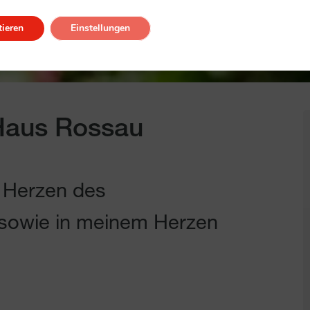
ieren
Einstellungen
Haus Rossau
m Herzen des
- sowie in meinem Herzen