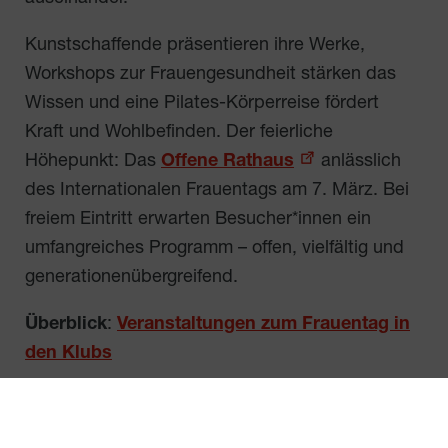
Kunstschaffende präsentieren ihre Werke,
Workshops zur Frauengesundheit stärken das
Wissen und eine Pilates-Körperreise fördert
Kraft und Wohlbefinden. Der feierliche
Höhepunkt: Das
Offene Rathaus
anlässlich
des Internationalen Frauentags am 7. März. Bei
freiem Eintritt erwarten Besucher*innen ein
umfangreiches Programm – offen, vielfältig und
generationenübergreifend.
Überblick
:
Veranstaltungen zum Frauentag in
den Klubs