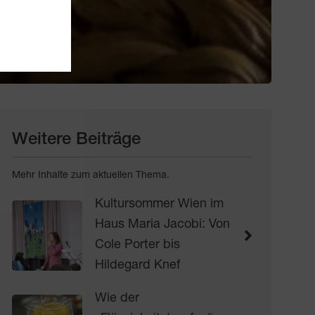
Weitere Beiträge
Mehr Inhalte zum aktuellen Thema.
Kultursommer Wien im
Haus Maria Jacobi: Von
Cole Porter bis
Hildegard Knef
Wie der