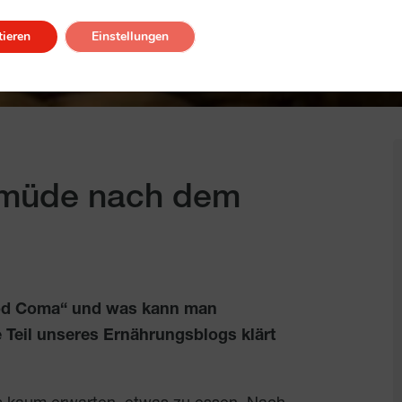
ieren
Einstellungen
 müde nach dem
ood Coma“ und was kann man
 Teil unseres Ernährungsblogs klärt