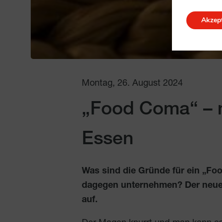
Akzept
Montag, 26. August 2024
„Food Coma“ –
Essen
Was sind die Gründe für ein „F
dagegen unternehmen?
Der neue
auf.