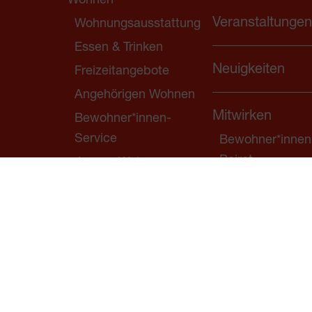
Wohnen
Veranstaltungen
Wohnungsausstattung
Essen & Trinken
Neuigkeiten
Freizeitangebote
Angehörigen Wohnen
Mitwirken
Bewohner*innen-
Service
Bewohner*innen
Beirat
Junges Wohnen
Ehrenamt
Flüchtlingshilfe
#angehörigenR
Gepflegt Betreut
#demenzRAUM
Betreutes Wohnen
Brauwerkstatt
Stationäre Pflege
Demenz
Pensionist*inne
Betreuungszentrum