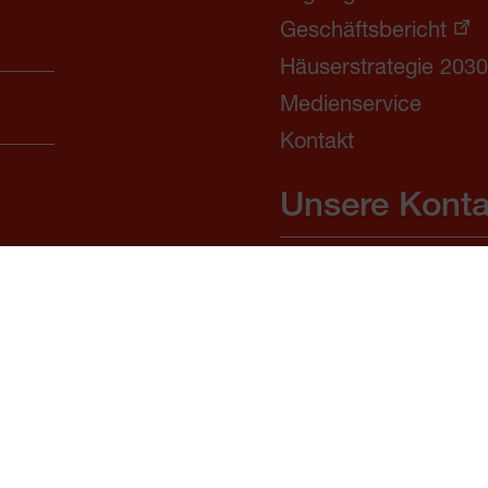
Geschäftsbericht
Häuserstrategie 203
Medienservice
Kontakt
Unsere Konta
Fonds Kuratorium Wie
Wohnhäuser – Häuser
AUM
1090 Wien, Seegasse 
Telefon:
+43 1 313 99 0
Zum Kontaktformular
Externe Link
nklubs