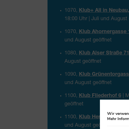
1070,
Klub+ All in Neubau
18:00 Uhr | Juli und August
1070,
Klub Ahornergasse 
und August geöffnet
1080,
Klub Alser Straße 7
August geöffnet
1090,
Klub Grünentorgass
und August geöffnet
1100,
Klub Fliederhof 6
| M
geöffnet
Wir verwend
1100,
Klub Herzgasse 15-
Mehr Inform
und August geöffnet