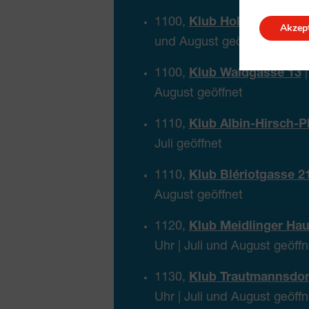
1100,
Klub Holbeingasse 
Akzept
und August geöffnet
1100,
Klub Waldgasse 13
|
August geöffnet
1110,
Klub Albin-Hirsch-Pl
Juli geöffnet
1110,
Klub Blériotgasse 2
August geöffnet
1120,
Klub Meidlinger Hau
Uhr | Juli und August geöffn
1130,
Klub Trautmannsdor
Uhr | Juli und August geöffn