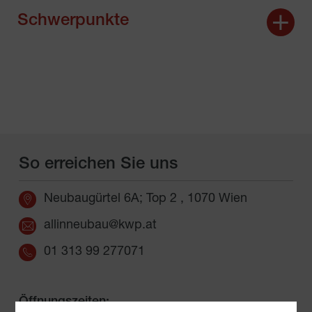
Schwerpunkte
So erreichen Sie uns
Neubaugürtel 6A; Top 2 , 1070 Wien
allinneubau@kwp.at
01 313 99 277071
Öffnungszeiten: