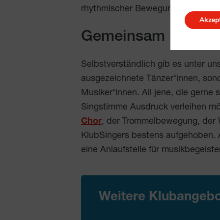
rhythmischer Bewegung.
Tanzen S
Akzept
Gemeinsam musizi
Selbstverständlich gib es unter un
ausgezeichnete Tänzer*innen, son
Musiker*innen. All jene, die gerne 
Singstimme Ausdruck verleihen m
Chor
, der Trommelbewegung, der 
KlubSingers bestens aufgehoben.
eine Anlaufstelle für musikbegeist
Weitere Klubangebo