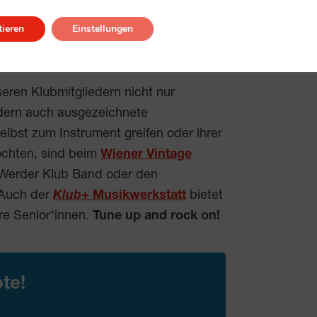
ie mit!
ieren
Einstellungen
eren
seren Klubmitgliedern nicht nur
dern auch ausgezeichnete
selbst zum Instrument greifen oder ihrer
öchten, sind beim
Wiener Vintage
Werder Klub Band oder den
 Auch der
Klub
+ Musikwerkstatt
bietet
ere Senior*innen.
Tune up and rock on!
te!