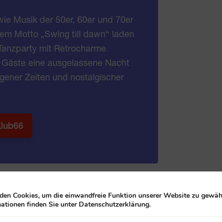
wie Musik der 50er, 60er und 70er
dem Motto „Swing till dawn“ laden
 Tanzparty mit Retrocharme
e Gäste eine ausgelassene Nacht
gener Zeiten und nostalgischer
Klub66
Personen gib es die Möglichkeit sich
en Cookies, um die einwandfreie Funktion unserer Website zu gewähr
reichen Sitztanzgruppen geht es um
ationen finden Sie unter Datenschutzerklärung.
usik und um die Freude an gemeinsamer