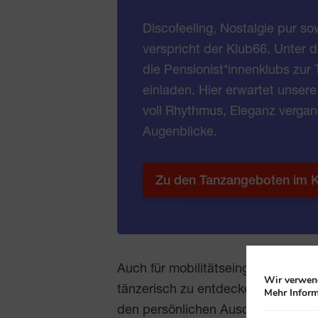
Discofeeling, Nostalgie pur so
verspricht der Klub66. Unter 
die Pensionist*innenklubs zur
einladen. Hier erwartet unser
voll Rhythmus, Eleganz vergan
Augenblicke.
Zu den Tanzangeboten im 
Auch für mobilitätseingeschränkte 
Wir verwend
tänzerisch zu entdecken. Bei zahl
Mehr Inform
den persönlichen Ausdruck zur M