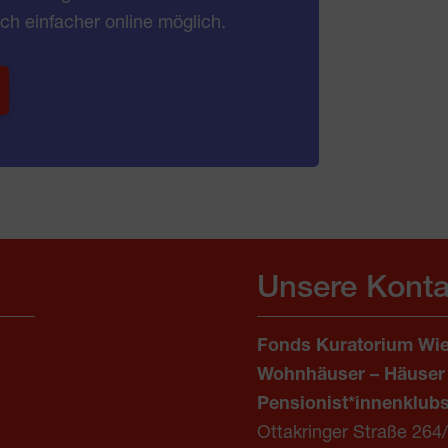
ch einfacher online möglich.
Unsere Konta
Fonds Kuratorium Wie
Wohnhäuser – Häuser
Pensionist*innenklub
Ottakringer Straße 264