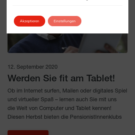
Akzeptieren
Einstellungen
12. September 2020
Werden Sie fit am Tablet!
Ob im Internet surfen, Mailen oder digitales Spiel
und virtueller Spaß – lernen auch Sie mit uns
die Welt von Computer und Tablet kennen!
Diesen Herbst bieten die PensionistInnenklubs