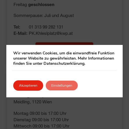
Freitag 
geschlossen
Sommerpause: Juli und August
Tel:
01 313 99 282 131
E-Mail:
PK.Khleslplatz@kwp.at
Klubdetails ansehen
Wir verwenden Cookies, um die einwandfreie Funktion
unserer Website zu gewährleisten. Mehr Informationen
finden Sie unter Datenschutzerklärung.
Meidlinger Hauptstraße 4
Akzeptieren
Einstellungen
Meidlinger Hauptstraße 4
Meidling, 1120 Wien
Montag 09:00 bis 17:00 Uhr
Dienstag 09:00 bis 17:00 Uhr
Mittwoch 09:00 bis 17:00 Uhr