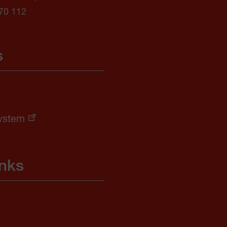
70 112
s
ystem
inks