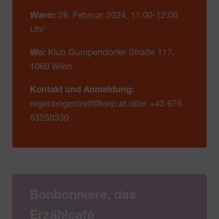
Wann:
28. Februar 2024, 11:00-12:00
Uhr
Wo:
Klub Gumpendorfer Straße 117,
1060 Wien
Kontakt und Anmeldung:
regenbogentreff@kwp.at oder +43 676
83250330
Bonbonniere, das
Erzählcafé