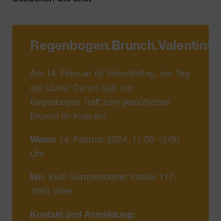
Regenbogen.Brunch.Valentinst
Am 14. Februar ist Valentinstag, der Tag
der Liebe! Darum lädt der
Regenbogen.Treff zum gemütlichen
Brunch im Klub ein.
Wann:
14. Februar 2024, 11:00-12:00
Uhr
Wo:
Klub Gumpendorfer Straße 117,
1060 Wien
Kontakt und Anmeldung: