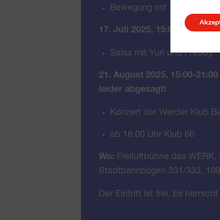
Bewegung mit Yong Li
Akzept
17. Juli 2025, 15:00-18:00 Uh
Salsa mit Yuri und Freddy
21. August 2025, 15:00-21:00
leider abgesagt
!
Konzert der Werder Klub B
ab 18:00 Uhr Klub 66
Wo:
Freiluftbühne das WERK, S
Stadtbahnbögen 331/333, 109
Der Eintritt ist frei. Es herrsc