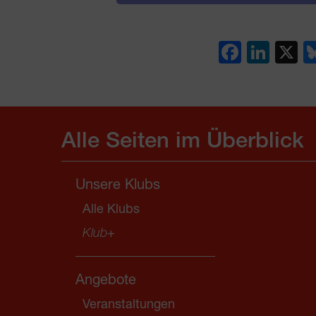
Faceb
Link
X
Alle Seiten im Überblick
Unsere Klubs
Alle Klubs
Klub
+
Angebote
Veranstaltungen