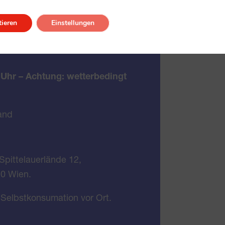
ieren
Einstellungen
r
 Uhr
– Achtung:
wetterbedingt
and
pittelauerlände 12,
0 Wien.
ht Selbstkonsumation vor Ort.