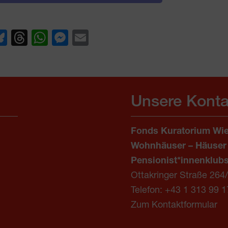
ook
edIn
Bluesky
Threads
WhatsApp
Messenger
Email
Unsere Konta
Fonds Kuratorium Wie
Wohnhäuser – Häuser
Pensionist*innenklub
Ottakringer Straße 264
Telefon:
+43 1 313 99 1
Zum Kontaktformular