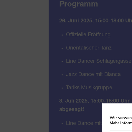
Programm
26. Juni 2025, 15:00-18:00 Uh
Offizielle Eröffnung
Orientalischer Tanz
Line Dancer Schlagergasse
Jazz Dance mit Bianca
Tariks Musikgruppe
3. Juli 2025, 15:00-18:00 Uhr
abgesagt!
Wir verwend
Mehr Inform
Line Dance mit Margit