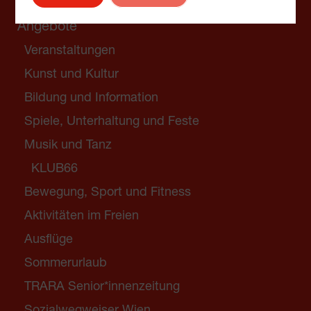
Angebote
Veranstaltungen
Kunst und Kultur
Bildung und Information
Spiele, Unterhaltung und Feste
Musik und Tanz
KLUB66
Bewegung, Sport und Fitness
Aktivitäten im Freien
Ausflüge
Sommerurlaub
TRARA Senior*innenzeitung
Sozialwegweiser Wien