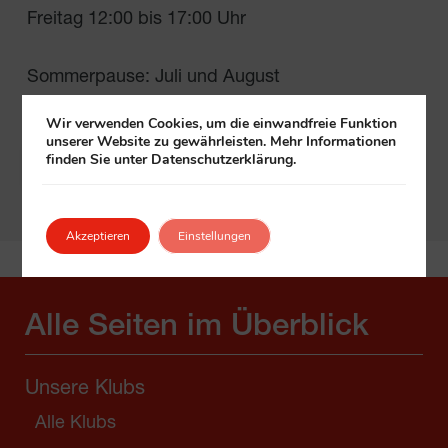
Freitag 12:00 bis 17:00 Uhr
Sommerpause: Juli und August
Wir verwenden Cookies, um die einwandfreie Funktion
unserer Website zu gewährleisten. Mehr Informationen
finden Sie unter Datenschutzerklärung.
In Google Maps öffnen
Akzeptieren
Einstellungen
Alle Seiten im Überblick
Unsere Klubs
Alle Klubs