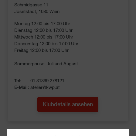
Schmidgasse 11
Josefstadt, 1080 Wien
Montag 12:00 bis 17:00 Uhr

Dienstag 12:00 bis 17:00 Uhr

Mittwoch 12:00 bis 17:00 Uhr

Donnerstag 12:00 bis 17:00 Uhr

Freitag 12:00 bis 17:00 Uhr

Sommerpause: Juli und August
Tel:
01 31399 278121
E-Mail:
atelier@kwp.at
Klubdetails ansehen