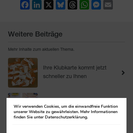
Facebook
LinkedIn
X
Bluesky
Threads
WhatsAp
Messe
Emai
Weitere Beiträge
Mehr Inhalte zum aktuellen Thema.
Ihre Klubkarte kommt jetzt
schneller zu Ihnen
Wir verwenden Cookies, um die einwandfreie Funktion
Ballermann trifft Bowlingbahn
unserer Website zu gewährleisten. Mehr Informationen
finden Sie unter Datenschutzerklärung.