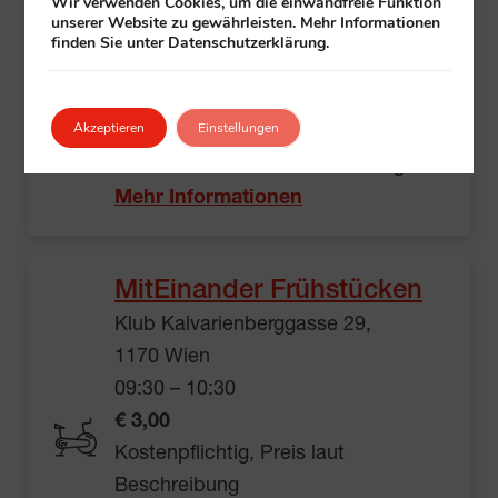
Walking
Wir verwenden Cookies, um die einwandfreie Funktion
unserer Website zu gewährleisten. Mehr Informationen
Essling und Umgebung
finden Sie unter Datenschutzerklärung.
Telephonweg 1, 1220 Wien
09:30 – 10:30
Akzeptieren
Einstellungen
gratis
Veranstalter:
Klub
+ All in Essling
Mehr Informationen
MitEinander Frühstücken
Klub Kalvarienberggasse 29,
1170 Wien
09:30 – 10:30
€ 3,00
Kostenpflichtig, Preis laut
Beschreibung