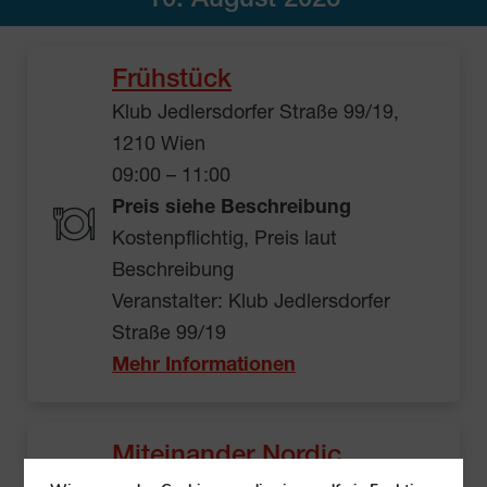
10. August 2026
Frühstück
Klub Jedlersdorfer Straße 99/19,
1210 Wien
09:00 – 11:00
Preis siehe Beschreibung
Kostenpflichtig, Preis laut
Beschreibung
Veranstalter: Klub Jedlersdorfer
Straße 99/19
Mehr Informationen
Miteinander Nordic