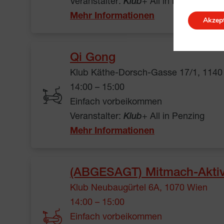
Veranstalter:
Klub
+ All in Neubau
Mehr Informationen
Akzept
Qi Gong
Klub Käthe-Dorsch-Gasse 17/1, 1140
14:00 – 15:00
Einfach vorbeikommen
Veranstalter:
Klub
+ All in Penzing
Mehr Informationen
(ABGESAGT) Mitmach-Aktivi
Klub Neubaugürtel 6A, 1070 Wien
14:00 – 15:00
Einfach vorbeikommen