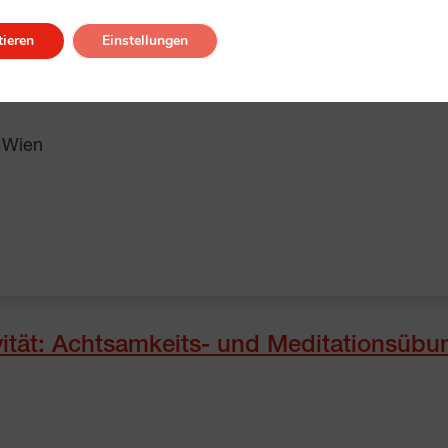
ieren
Einstellungen
 Wien
tät: Achtsamkeits- und Meditationsübu