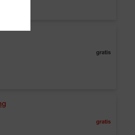
gratis
ng
gratis