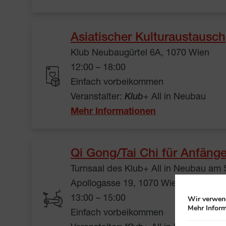
Asiatischer Kulturaustausch
Klub Neubaugürtel 6A, 1070 Wien
12:00 – 18:00
Einfach vorbeikommen
Veranstalter:
Klub
+ All in Neubau
Mehr Informationen
Qi Gong/Tai Chi für Anfäng
Turnsaal des Klub+ All in Neubau am
Apollogasse 19, 1070 Wien
Wir verwend
13:00 – 15:00
Mehr Inform
Einfach vorbeikommen