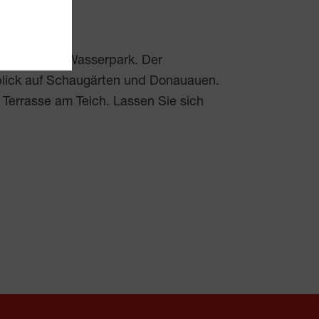
n und einem Wasserpark. Der
blick auf Schaugärten und Donauauen.
Terrasse am Teich. Lassen Sie sich