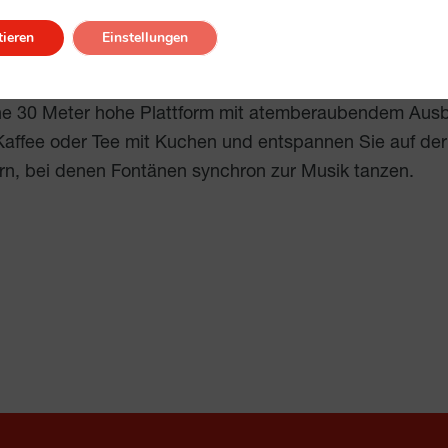
ieren
Einstellungen
es für Gartenliebhaber mit wunderschönen Gartenanlage
ine 30 Meter hohe Plattform mit atemberaubendem Aus
Kaffee oder Tee mit Kuchen und entspannen Sie auf der 
rn, bei denen Fontänen synchron zur Musik tanzen.