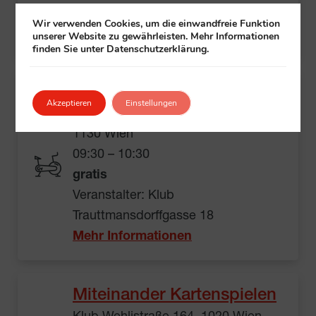
Veranstalter:
Klub
+ Gehörlosenwelt
Wir verwenden Cookies, um die einwandfreie Funktion
Mehr Informationen
unserer Website zu gewährleisten. Mehr Informationen
finden Sie unter Datenschutzerklärung.
Yoga im Sitzen
Akzeptieren
Einstellungen
Klub Trauttmansdorffgasse 18,
1130 Wien
09:30 – 10:30
gratis
Veranstalter: Klub
Trauttmansdorffgasse 18
Mehr Informationen
Miteinander Kartenspielen