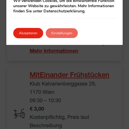
Walking
Wir verwenden Cookies, um die einwandfreie Funktion
unserer Website zu gewährleisten. Mehr Informationen
Essling und Umgebung
finden Sie unter Datenschutzerklärung.
Telephonweg 1, 1220 Wien
09:30 – 10:30
Akzeptieren
Einstellungen
gratis
Veranstalter:
Klub
+ All in Essling
Mehr Informationen
MitEinander Frühstücken
Klub Kalvarienberggasse 29,
1170 Wien
09:30 – 10:30
€ 3,00
Kostenpflichtig, Preis laut
Beschreibung