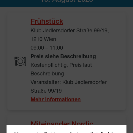
10. August 2026
Frühstück
Klub Jedlersdorfer Straße 99/19,
1210 Wien
09:00 – 11:00
Preis siehe Beschreibung
Kostenpflichtig, Preis laut
Beschreibung
Veranstalter: Klub Jedlersdorfer
Straße 99/19
Mehr Informationen
Miteinander Nordic