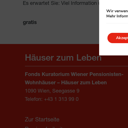
Es erwartet Sie: Viel Information über die 
Wir verwend
Mehr Inform
gratis
Akzept
Häuser zum Leben
Fonds Kuratorium Wiener Pensionisten-
Wohnhäuser – Häuser zum Leben
1090 Wien, Seegasse 9
Telefon:
+43 1 313 99 0
Zur Startseite