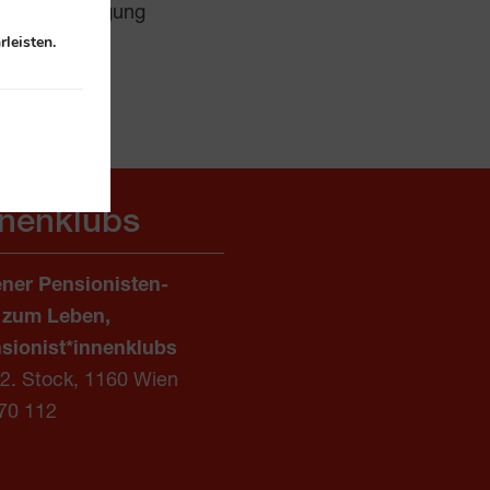
ungsbesichtigung
leisten.
nnenklubs
ner Pensionisten-
 zum Leben,
sionist*innenklubs
/2. Stock, 1160 Wien
70 112