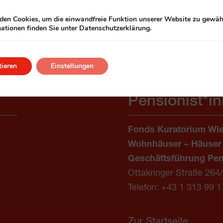
Wohn- und Serviceangebote und im Anschluss eine Wohn
en Cookies, um die einwandfreie Funktion unserer Website zu gewähr
ationen finden Sie unter Datenschutzerklärung.
ieren
Einstellungen
Pensionist*i
Fonds Kuratorium Wie
Wohnhäuser – Häuser
Geschäftsführung Pen
Ottakringer Straße 264
Telefon:
+43 1 313 99 1
Zur Startseite