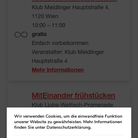
Klub Meidlinger Hauptstraße 4,
1120 Wien
10:00 – 11:00
gratis
Einfach vorbeikommen
Veranstalter: Klub Meidlinger
Hauptstraße 4
Mehr Informationen
MitEinander frühstücken
Klub Ljuba-Welitsch-Promenade
12A/B, 1030 Wien
Wir verwenden Cookies, um die einwandfreie Funktion
unserer Website zu gewährleisten. Mehr Informationen
10:00 – 11:00
finden Sie unter Datenschutzerklärung.
€ 2,50