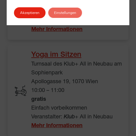
Kostenpflichtig, Preis laut
Beschreibung
Akzeptieren
Einstellungen
Veranstalter:
Klub
+ All in Village3
Mehr Informationen
Yoga im Sitzen
Turnsaal des Klub+ All in Neubau am
Sophienpark
Apollogasse 19, 1070 Wien
10:00 – 11:00
gratis
Einfach vorbeikommen
Veranstalter:
Klub
+ All in Neubau
Mehr Informationen