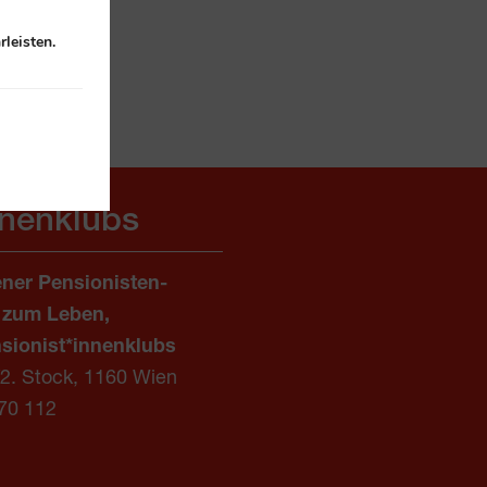
leisten.
nnenklubs
ner Pensionisten-
 zum Leben,
sionist*innenklubs
/2. Stock, 1160 Wien
70 112