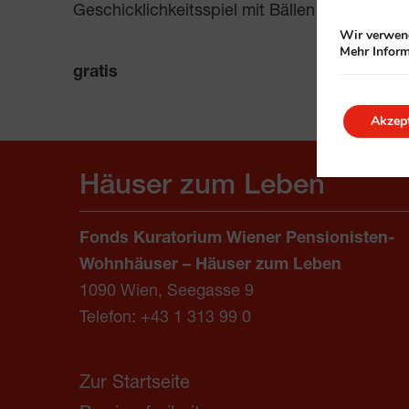
Geschicklichkeitsspiel mit Bällen
Wir verwend
Mehr Inform
gratis
Akzept
Häuser zum Leben
Fonds Kuratorium Wiener Pensionisten-
Wohnhäuser – Häuser zum Leben
1090 Wien, Seegasse 9
Telefon:
+43 1 313 99 0
Zur Startseite