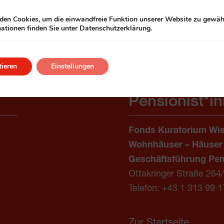
en Cookies, um die einwandfreie Funktion unserer Website zu gewähr
ationen finden Sie unter Datenschutzerklärung.
ieren
Einstellungen
Pensionist*i
Fonds Kuratorium Wie
Wohnhäuser – Häuser
Geschäftsführung Pen
Ottakringer Straße 264
Telefon:
+43 1 313 99 1
Zur Startseite