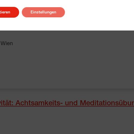
ieren
Einstellungen
 Wien
tät: Achtsamkeits- und Meditationsübu