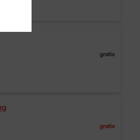
gratis
ng
gratis