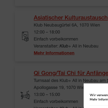
Asiatischer Kulturaustausch
Klub Neubaugürtel 6A, 1070 Wien
12:00 – 18:00
Einfach vorbeikommen
Veranstalter:
Klub
+ All in Neubau
Mehr Informationen
Qi Gong/Tai Chi für Anfäng
Turnsaal des Klub+ All in Neubau am
Apollogasse 19, 1070 Wien
Wir verwend
13:00 – 15:00
Mehr Inform
Einfach vorbeikommen