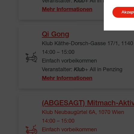
Veranstalter:
Klub
+ All in Neubau
Mehr Informationen
Akzept
Qi Gong
Klub Käthe-Dorsch-Gasse 17/1, 1140
14:00 – 15:00
Einfach vorbeikommen
Veranstalter:
Klub
+ All in Penzing
Mehr Informationen
(ABGESAGT) Mitmach-Aktivi
Klub Neubaugürtel 6A, 1070 Wien
14:00 – 15:00
Einfach vorbeikommen