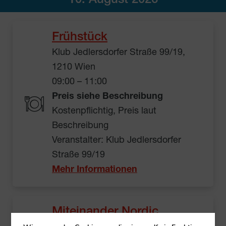
10. August 2026
Frühstück
Klub Jedlersdorfer Straße 99/19,
1210 Wien
09:00 – 11:00
Preis siehe Beschreibung
Kostenpflichtig, Preis laut
Beschreibung
Veranstalter: Klub Jedlersdorfer
Straße 99/19
Mehr Informationen
Miteinander Nordic