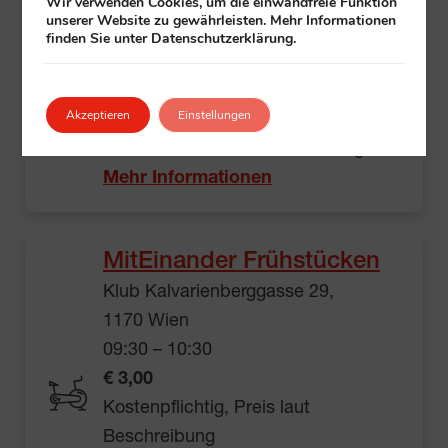
Walking
Wir verwenden Cookies, um die einwandfreie Funktion
unserer Website zu gewährleisten. Mehr Informationen
Essling und Umgebung
finden Sie unter Datenschutzerklärung.
Telephonweg 1, 1220 Wien
09:30 – 10:30
Akzeptieren
Einstellungen
gratis
Veranstalter:
Klub
+ All in Essling
Mehr Informationen
MitEinander Frühstücken
Klub Kalvarienberggasse 29,
1170 Wien
09:30 – 10:30
€ 3,00
Kostenpflichtig, Preis laut
Beschreibung