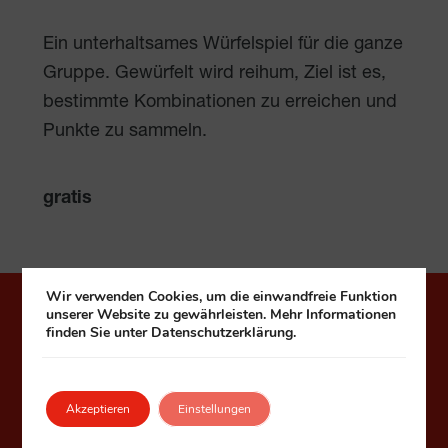
Ein unterhaltsames Würfelspiel für die ganze
Gruppe. Gewürfelt wird reihum, Ziel ist es,
bestimmte Kombinationen zu erreichen und
Punkte zu sammeln.
gratis
Wir verwenden Cookies, um die einwandfreie Funktion
unserer Website zu gewährleisten. Mehr Informationen
Häuser zum Leben
finden Sie unter Datenschutzerklärung.
Fonds Kuratorium Wiener Pensionisten-
Wohnhäuser – Häuser zum Leben
Akzeptieren
Einstellungen
1090 Wien, Seegasse 9