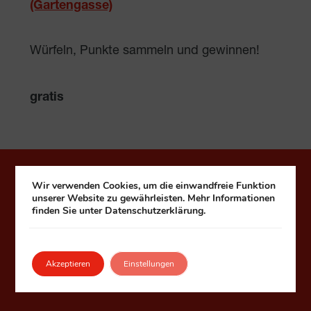
(Gartengasse)
Würfeln, Punkte sammeln und gewinnen!
gratis
Häuser zum Leben
Wir verwenden Cookies, um die einwandfreie Funktion
unserer Website zu gewährleisten. Mehr Informationen
finden Sie unter Datenschutzerklärung.
Fonds Kuratorium Wiener Pensionisten-
Wohnhäuser – Häuser zum Leben
1090 Wien, Seegasse 9
Akzeptieren
Einstellungen
Telefon:
+43 1 313 99 0