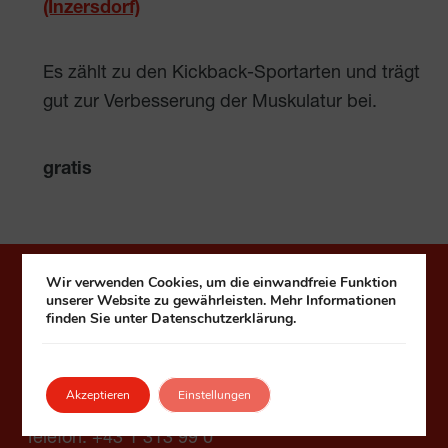
(Inzersdorf)
Es zählt zu den Kickback-Sportarten und trägt
gut zur Verbesserung der Muskulatur bei.
gratis
Wir verwenden Cookies, um die einwandfreie Funktion
Häuser zum Leben
unserer Website zu gewährleisten. Mehr Informationen
finden Sie unter Datenschutzerklärung.
Fonds Kuratorium Wiener Pensionisten-
Wohnhäuser – Häuser zum Leben
Akzeptieren
Einstellungen
1090 Wien, Seegasse 9
Telefon:
+43 1 313 99 0