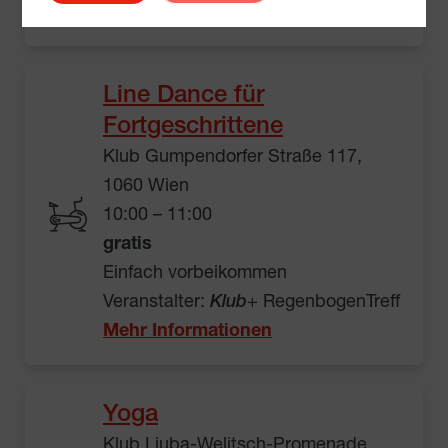
Mehr Informationen
Line Dance für
Fortgeschrittene
Klub Gumpendorfer Straße 117,
1060 Wien
10:00 – 11:00
gratis
Einfach vorbeikommen
Veranstalter:
Klub
+ RegenbogenTreff
Mehr Informationen
Yoga
Klub Ljuba-Welitsch-Promenade