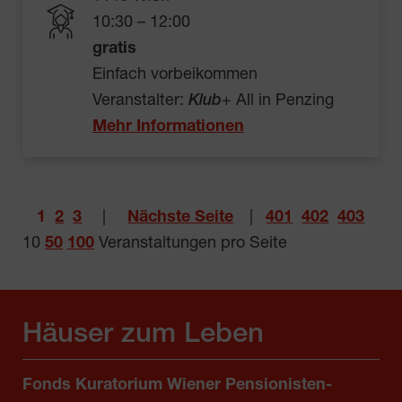
10:30 – 12:00
gratis
Einfach vorbeikommen
Veranstalter:
Klub
+ All in Penzing
Mehr Informationen
1
2
3
|
Nächste Seite
|
401
402
403
10
50
100
Veranstaltungen pro Seite
Häuser zum Leben
Fonds Kuratorium Wiener Pensionisten-