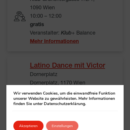
1090 Wien
10:00 – 12:00
gratis
Veranstalter:
Klub
+ Balance
Mehr Informationen
Latino Dance mit Victor
Dornerplatz
Dornerplatz, 1170 Wien
10:00 – 11:30
Wir verwenden Cookies, um die einwandfreie Funktion
unserer Website zu gewährleisten. Mehr Informationen
gratis
finden Sie unter Datenschutzerklärung.
Einfach vorbeikommen
Veranstalter: Klub
Kalvarienberggasse 29
Akzeptieren
Einstellungen