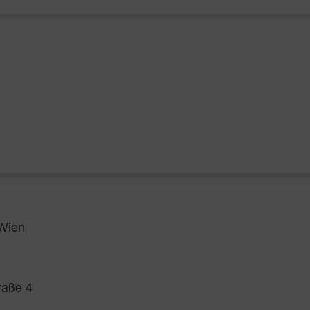
 Wien
raße 4