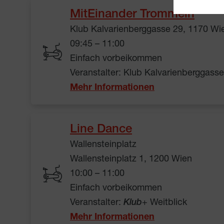
MitEinander Trommeln
Klub Kalvarienberggasse 29, 1170 Wi
09:45 – 11:00
Einfach vorbeikommen
Veranstalter: Klub Kalvarienberggass
Mehr Informationen
Line Dance
Wallensteinplatz
Wallensteinplatz 1, 1200 Wien
10:00 – 11:00
Einfach vorbeikommen
Veranstalter:
Klub
+ Weitblick
Mehr Informationen