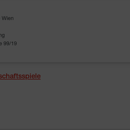
0 Wien
ng
ße 99/19
schaftsspiele