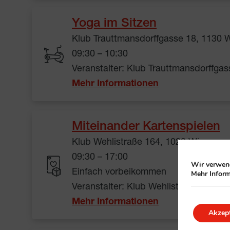
Yoga im Sitzen
Klub Trauttmansdorffgasse 18, 1130 
09:30 – 10:30
Veranstalter: Klub Trauttmansdorffgas
Mehr Informationen
Miteinander Kartenspielen
Klub Wehlistraße 164, 1020 Wien
09:30 – 17:00
Wir verwend
Einfach vorbeikommen
Mehr Inform
Veranstalter: Klub Wehlistraße 164
Mehr Informationen
Akzept