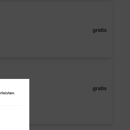
gratis
gratis
leisten.