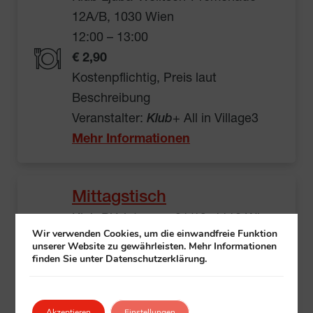
12A/B, 1030 Wien
12:00 – 13:00
€ 2,90
Kostenpflichtig, Preis laut
Beschreibung
Veranstalter:
Klub
+ All in Village3
Mehr Informationen
Mittagstisch
Klub Blériotgasse 21/13, 1110 Wien
Wir verwenden Cookies, um die einwandfreie Funktion
12:00 – 13:00
unserer Website zu gewährleisten. Mehr Informationen
finden Sie unter Datenschutzerklärung.
Preis siehe Beschreibung
Mit Unkostenbeitrag, Details laut
Beschreibung
Akzeptieren
Einstellungen