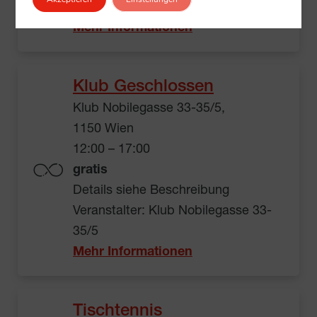
Veranstalter: Klub Blériotgasse 21/13
Mehr Informationen
Klub Geschlossen
Klub Nobilegasse 33-35/5,
1150 Wien
12:00 – 17:00
gratis
Details siehe Beschreibung
Veranstalter: Klub Nobilegasse 33-
35/5
Mehr Informationen
Tischtennis