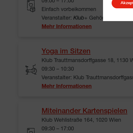
09:00 – 17:00
Akzept
Einfach vorbeikommen
Veranstalter:
Klub
+ Gehörlosenwelt
Mehr Informationen
Yoga im Sitzen
Klub Trauttmansdorffgasse 18, 1130 
09:30 – 10:30
Veranstalter: Klub Trauttmansdorffgas
Mehr Informationen
Miteinander Kartenspielen
Klub Wehlistraße 164, 1020 Wien
09:30 – 17:00