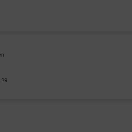
en
e 29