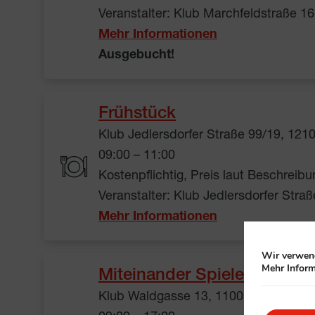
Veranstalter: Klub Marchfeldstraße 1
Mehr Informationen
Ausgebucht!
Frühstück
Klub Jedlersdorfer Straße 99/19, 121
09:00 – 11:00
Kostenpflichtig, Preis laut Beschreibu
Veranstalter: Klub Jedlersdorfer Stra
Mehr Informationen
Wir verwend
Mehr Inform
Miteinander Spielen: Gesell
Klub Waldgasse 13, 1100 Wien