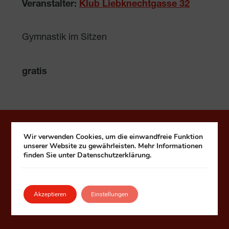
Veranstalter:
Klub Liebknechtgasse 32
Gymnastik im Sitzen
gratis
Häuser zum Leben
Wir verwenden Cookies, um die einwandfreie Funktion
unserer Website zu gewährleisten. Mehr Informationen
finden Sie unter Datenschutzerklärung.
Fonds Kuratorium Wiener Pensionisten-
Wohnhäuser – Häuser zum Leben
1090 Wien, Seegasse 9
Akzeptieren
Einstellungen
Telefon:
+43 1 313 99 0