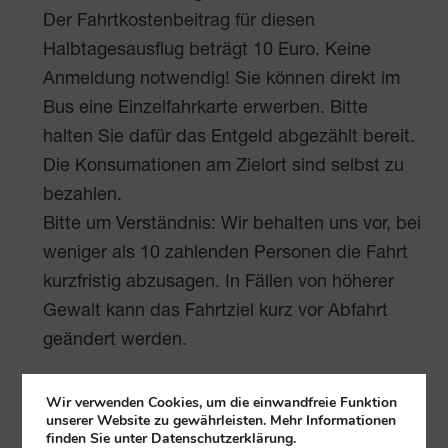
Der Fahrtkostenbeitrag für diesen
Halbtagesausflug beträgt 10 Euro. Keine
Anmeldung notwendig! Sie können direkt im
Bus eine Einzelfahrkarte erwerben. Bitte
halten Sie dafür das Entgeld abgezählt bereit.
Die Konsumationen am Zielort sind selbst zu
bezahlen.
Bitte um Verständnis: Wir behalten uns vor, bei
weniger als 10 zahlenden Personen die Fahrt
kurzfristig abzusagen. In Fällen von höherer
Gewalt kann das Fahrtziel kurz vor Abfahrt
geändert werden.
Wir verwenden Cookies, um die einwandfreie Funktion
unserer Website zu gewährleisten. Mehr Informationen
Tribuswinkel
finden Sie unter Datenschutzerklärung.