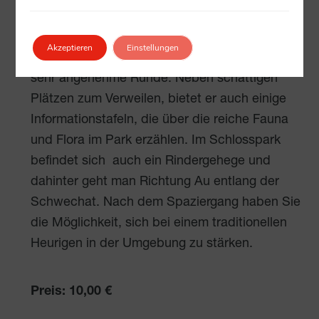
Der Naturlehrpfad im wildromantischen
Akzeptieren
Einstellungen
Schlosspark Tribuswinkel ist eine kleine und
sehr angenehme Runde. Neben schattigen
Plätzen zum Verweilen, bietet er auch einige
Informationstafeln, die über die reiche Fauna
und Flora im Park erzählen. Im Schlosspark
befindet sich auch ein Rindergehege und
dahinter geht man Richtung Au entlang der
Schwechat. Nach dem Spaziergang haben Sie
die Möglichkeit, sich bei einem traditionellen
Heurigen in der Umgebung zu stärken.
Preis:
10,00
€