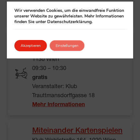
Veranstalter:
Klub
+ Gehörlosenwelt
Wir verwenden Cookies, um die einwandfreie Funktion
Mehr Informationen
unserer Website zu gewährleisten. Mehr Informationen
finden Sie unter Datenschutzerklärung.
Yoga im Sitzen
Akzeptieren
Einstellungen
Klub Trauttmansdorffgasse 18,
1130 Wien
09:30 – 10:30
gratis
Veranstalter: Klub
Trauttmansdorffgasse 18
Mehr Informationen
Miteinander Kartenspielen