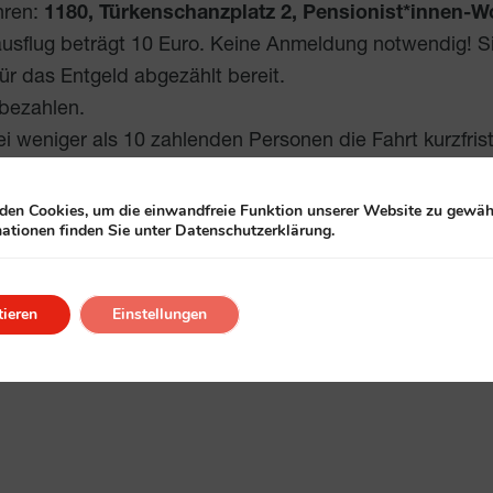
hren:
1180, Türkenschanzplatz 2, Pensionist*inn
ausflug beträgt 10 Euro. Keine Anmeldung notwendig! Si
für das Entgeld abgezählt bereit.
 bezahlen.
ei weniger als 10 zahlenden Personen die Fahrt kurzfris
geändert werden.
en Cookies, um die einwandfreie Funktion unserer Website zu gewähr
ationen finden Sie unter Datenschutzerklärung.
t, ist der perfekte Ort für Erholung und Genuss. Umge
aziergängen und Wanderungen ein. Die Thermalbäder b
ieren
Einstellungen
ler Küche begeistert. Ideal für eine Auszeit inmitten d