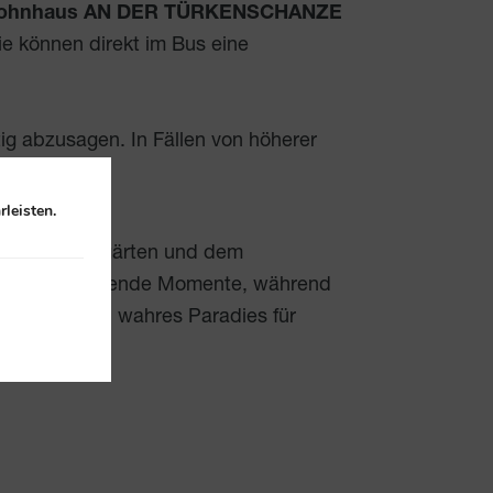
en-Wohnhaus AN DER TÜRKENSCHANZE
e können direkt im Bus eine
tig abzusagen. In Fällen von höherer
leisten.
ben von Weingärten und dem
ieten entspannende Momente, während
er Natur – ein wahres Paradies für