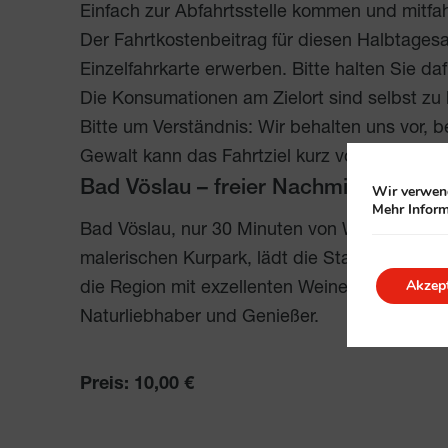
Einfach zur Abfahrtsstelle kommen und mitfa
Der Fahrtkostenbeitrag für diesen Halbtages
Einzelfahrkarte erwerben. Bitte halten Sie da
Die Konsumationen am Zielort sind selbst zu
Bitte um Verständnis: Wir behalten uns vor, b
Gewalt kann das Fahrtziel kurz vor Abfahrt 
Bad Vöslau – freier Nachmittag
Wir verwend
Mehr Inform
Bad Vöslau, nur 30 Minuten von Wien entfern
malerischen Kurpark, lädt die Stadt zu Sp
Akzept
die Region mit exzellenten Weinen und regiona
Naturliebhaber und Genießer.
Preis:
10,00
€