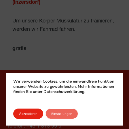
(Inzersdorf)
Um unsere Körper Muskulatur zu trainieren,
werden wir Fahrrad fahren.
gratis
Wir verwenden Cookies, um die einwandfreie Funktion
Häuser zum Leben
unserer Website zu gewährleisten. Mehr Informationen
finden Sie unter Datenschutzerklärung.
Fonds Kuratorium Wiener Pensionisten-
Wohnhäuser – Häuser zum Leben
Akzeptieren
Einstellungen
1090 Wien, Seegasse 9
Telefon:
+43 1 313 99 0