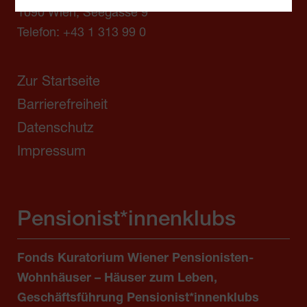
1090 Wien, Seegasse 9
Telefon:
+43 1 313 99 0
Zur Startseite
Barrierefreiheit
Datenschutz
Impressum
Pensionist*innenklubs
Fonds Kuratorium Wiener Pensionisten-
Wohnhäuser – Häuser zum Leben,
Geschäftsführung Pensionist*innenklubs