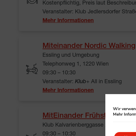
Kostenpflichtig, Preis laut Beschreibu
Veranstalter: Klub Jedlersdorfer Stra
Mehr Informationen
Miteinander Nordic Walking
Essling und Umgebung
Telephonweg 1, 1220 Wien
09:30 – 10:30
Veranstalter:
Klub
+ All in Essling
Mehr Informationen
Wir verwend
Mehr Inform
MitEinander Frühstücken
Klub Kalvarienberggasse 29, 1170 Wi
09:30 – 10:30