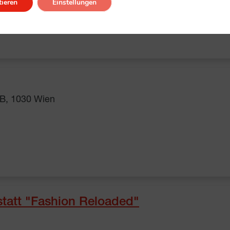
ieren
Einstellungen
ng
e 29
B, 1030 Wien
att "Fashion Reloaded"