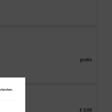
gratis
leisten.
€ 3,00