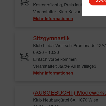
Akzept
Kostenpflichtig, Preis laut Beschreibu
Veranstalter: Klub Kalvarienberggass
Mehr Informationen
Sitzgymnastik
Klub Ljuba-Welitsch-Promenade 12A/
09:30 – 10:30
Einfach vorbeikommen
Veranstalter:
Klub
+ All in Village3
Mehr Informationen
(AUSGEBUCHT) Modewerkst
Klub Neubaugürtel 6A, 1070 Wien