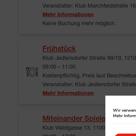
Veranstalter: Klub Marchfeldstraße 1
Mehr Informationen
Keine Buchung mehr möglich.
Frühstück
Klub Jedlersdorfer Straße 99/19, 121
09:00 – 11:00
Kostenpflichtig, Preis laut Beschreibu
Veranstalter: Klub Jedlersdorfer Stra
Mehr Informationen
Wir verwend
Mehr Inform
Miteinander Spielen: Gesell
Klub Waldgasse 13, 1100 Wien