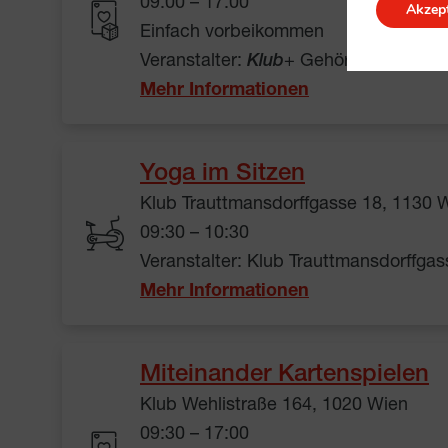
09:00 – 17:00
Akzept
Einfach vorbeikommen
Veranstalter:
Klub
+ Gehörlosenwelt
Mehr Informationen
Yoga im Sitzen
Klub Trauttmansdorffgasse 18, 1130 
09:30 – 10:30
Veranstalter: Klub Trauttmansdorffgas
Mehr Informationen
Miteinander Kartenspielen
Klub Wehlistraße 164, 1020 Wien
09:30 – 17:00