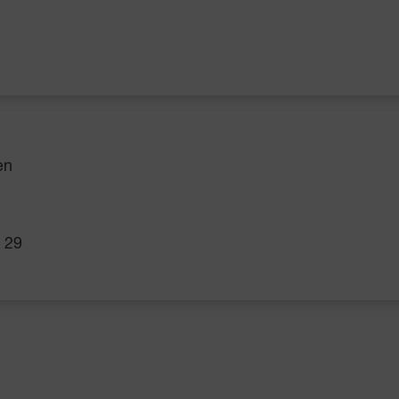
en
e 29