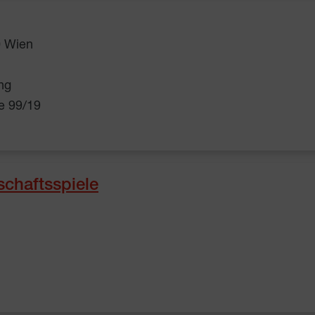
0 Wien
ng
ße 99/19
schaftsspiele