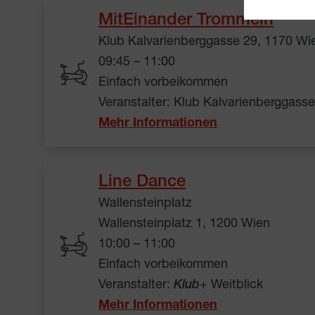
MitEinander Trommeln
Klub Kalvarienberggasse 29, 1170 Wi
09:45 – 11:00
Einfach vorbeikommen
Veranstalter: Klub Kalvarienberggass
Mehr Informationen
Line Dance
Wallensteinplatz
Wallensteinplatz 1, 1200 Wien
10:00 – 11:00
Einfach vorbeikommen
Veranstalter:
Klub
+ Weitblick
Mehr Informationen