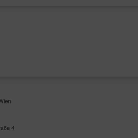
 Wien
raße 4