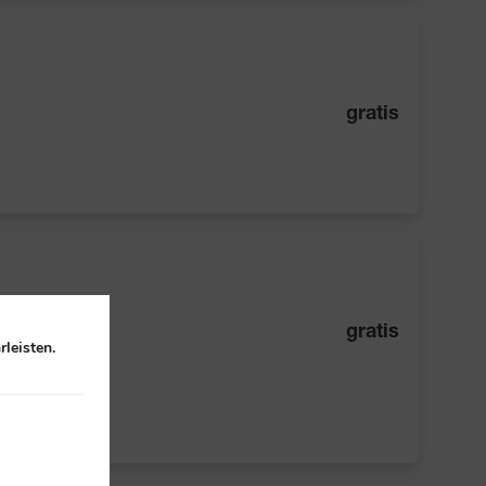
gratis
gratis
leisten.