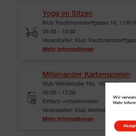
Yoga im Sitzen
Klub Trauttmansdorffgasse 18, 1130 
09:30 – 10:30
Veranstalter: Klub Trauttmansdorffgas
Mehr Informationen
Miteinander Kartenspielen
Klub Wehlistraße 164, 1020 Wien
09:30 – 17:00
Wir verwend
Einfach vorbeikommen
Mehr Inform
Veranstalter: Klub Wehlistraße 164
Mehr Informationen
Akzept