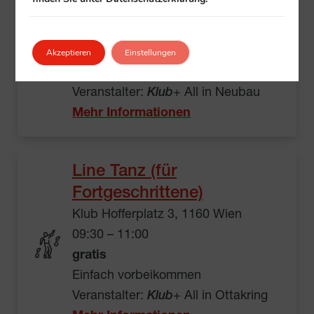
Klub Neubaugürtel 6A, 1070 Wien
09:30 – 17:00
gratis
Akzeptieren
Einstellungen
Einfach vorbeikommen
Veranstalter:
Klub
+ All in Neubau
Mehr Informationen
Line Tanz (für
Fortgeschrittene)
Klub Hofferplatz 3, 1160 Wien
09:30 – 11:00
gratis
Einfach vorbeikommen
Veranstalter:
Klub
+ All in Ottakring